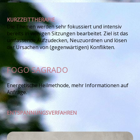
KURZZEITTHERAPIE
Die Themen werden sehr fokussiert und intensiv
bereits in wenigen Sitzungen bearbeitet. Ziel ist das
umfassende Aufzudecken, Neuzuordnen und lösen
der Ursachen von (gegenwärtigen) Konflikten.
FOGO SAGRADO
Energetische Heilmethode, mehr Informationen auf
Anfrage.
ENTSPANNUNGS­VERFAHREN