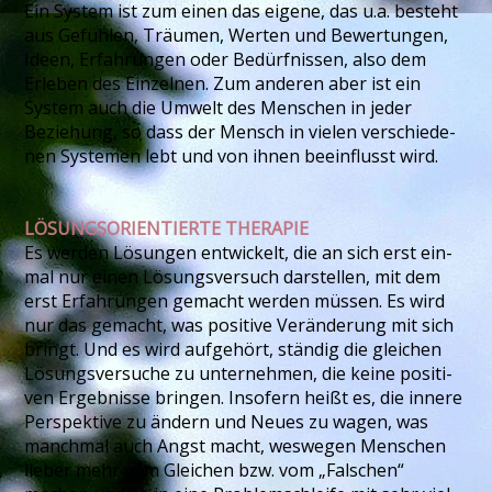
Ein System ist zum einen das eigene, das u.a. be­steht
aus Gefühlen, Träumen, Werten und Be­wer­tun­­gen,
Ideen, Erfahrungen oder Bedürfnissen, also dem
Erleben des Einzelnen. Zum anderen aber ist ein
System auch die Umwelt des Menschen in jeder
Beziehung, so dass der Mensch in vielen ver­schie­de­
nen Systemen lebt und von ihnen beeinflusst wird.
LÖSUNGSORIENTIERTE THERAPIE
Es werden Lösungen entwickelt, die an sich erst ein­
mal nur einen Lösungs­versuch darstellen, mit dem
erst Erfahrungen gemacht werden müssen. Es wird
nur das gemacht, was positive Veränderung mit sich
bringt. Und es wird auf­ge­hört, ständig die gleichen
Lösungsversuche zu unternehmen, die keine po­si­ti­
ven Ergebnisse bringen. Insofern heißt es, die innere
Perspektive zu ändern und Neues zu wagen, was
manchmal auch Angst macht, weswegen Menschen
lieber mehr vom Gleichen bzw. vom „Falschen“