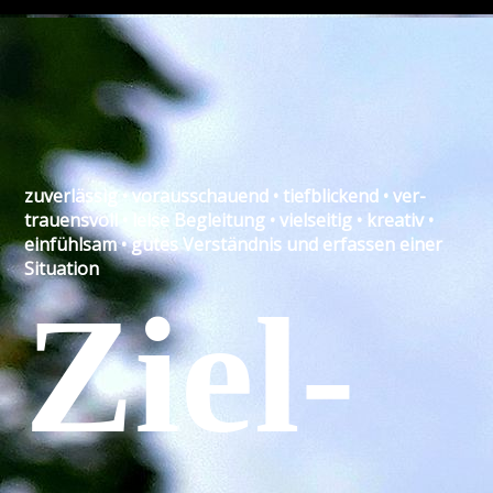
zu­ver­lässig • voraus­schauend • tief­blickend • ver­
trauens­voll • leise Begleitung • viel­seitig • kreativ •
ein­fühl­sam • gutes Ver­ständnis und erfassen einer
Situation
Ziel­