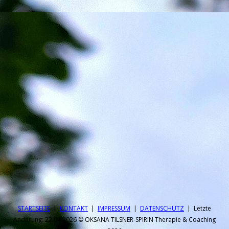
STARTSEITE
|
KONTAKT
|
IMPRESSUM
|
DATEN­SCHUTZ
| Letzte
Änderung: 22.04.2026 © OKSANA TILSNER-SPIRIN Therapie & Coaching