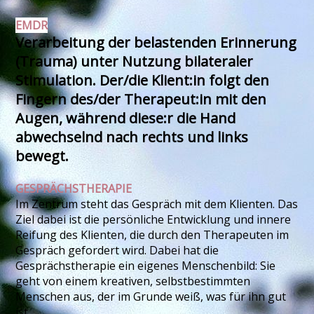
EMDR
Verarbeitung der belastenden Erinnerung
(Trauma)
unter Nutzung bilateraler
Stimulation. Der/die Klient:in folgt den
Fingern des/der Therapeut:in mit den
Augen, während diese:r die Hand
abwechselnd nach rechts und links
bewegt.
GESPRÄCHSTHERAPIE
Im Zentrum steht das Gespräch mit dem Klienten. Das
Ziel dabei ist die persönliche Entwicklung und innere
Reifung des Klienten, die durch den Therapeuten im
Gespräch gefordert wird. Dabei hat die
Gesprächstherapie ein eigenes Menschenbild: Sie
geht von einem kreativen, selbstbestimmten
Menschen aus, der im Grunde weiß, was für ihn gut
ist.